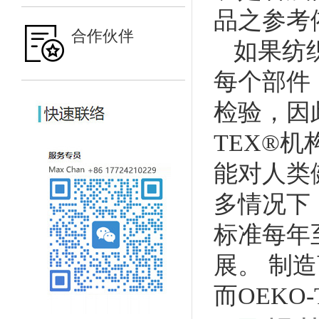
品之参考
合作伙伴
如果纺织
每个部件
检验，因
TEX®机
能对人类
多情况下，
标准每年
展。 制
而OEKO