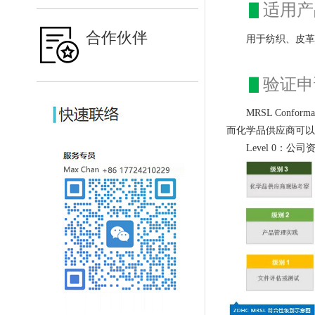
▋
适用产
合作伙伴
用于纺织、皮革
▋
验证申
MRSL Con
而化学品供应商可以系
Level 0：公司