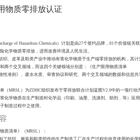
限用物质零排放认证
Discharge of Hazardous Chemicals）计划是由27个签约品牌，81个价
险化学物质零排放，进而改善环境及人民生活。
在纺织、皮革及鞋类产业中推动有害化学物质于生产端零排放的机构，其计
和两个交叉领域，而这四个关键领域分别是：《生产限用物质清单
一致性准则》、废水水质、审查协议和研究、两个交叉领域的数据和信息共
单（MRSL）为ZDHC组织发布于零排放联合计划蓝图V2.0中的一项行动
害化学物质在生产制造时化学品（印刷、油墨、洗涤剂、助剂…等）应用
子制造过程中之使用。
容
物质清单》（MRSL）：
SL限制了纺织、服装和鞋类部件的生产制造工厂在生产过程中故意使用的