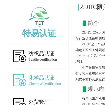
ZDHC
▋
简介
特易认证
ZDHC（Zero 
等行业价值链中的危
ZDHC是一个
确定了四个关键领域
纺织品认证
（MRSL）》和《
Textile certification
培训。
生产限用物质清
针，其用意在约束有
化学品认证
织皮革材料及成服鞋
Chemical certification
▋
规范内
有关《生产限用
外贸验厂
ZDHC MR