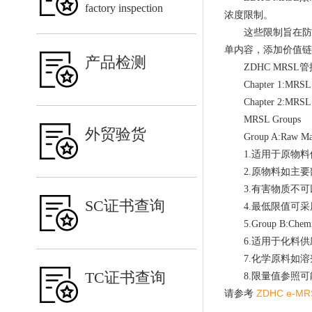
factory inspection
浓度限制。
这些限制旨在防
单内容，添加价值链
产品检测
ZDHC MRSL管
Chapter 1:MRS
Chapter 2:MRS
MRSL Groups
外贸验货
Group A:Raw M
1.适用于原物
2.原物料如主
3.有害物质不
SC证书查询
4.最低限值可采
5.Group B:Che
6.适用于化料
7.化学原料如
TC证书查询
8.限量值参照
ZDHC e-MR
请参考